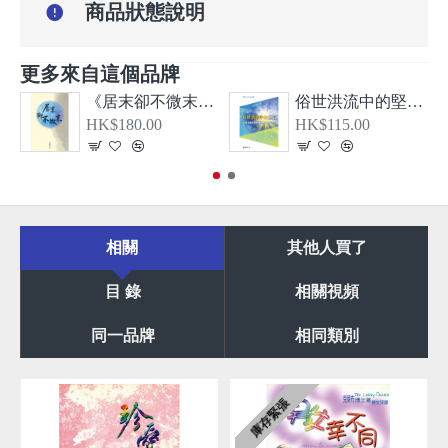
商品狀態說明
更多來自這個品牌
《居末卻不微末—希伯來書、大公書信及啟示錄導論》
俗世洪流中的堅信—從教牧書信看顛覆現實的基督信仰
HK$180.00
HK$115.00
相關
其他人買了
目 錄
相關視頻
同一品牌
相同類別
庫存緊張