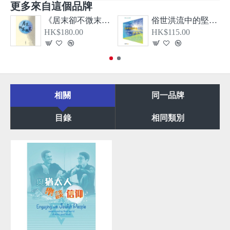
更多來自這個品牌
《居末卻不微末—希伯來書、大公書信及啟示錄導論》
俗世洪流中的堅信—從教牧書信看顛覆現實的基督信仰
HK$180.00
HK$115.00
相關
同一品牌
目錄
相同類別