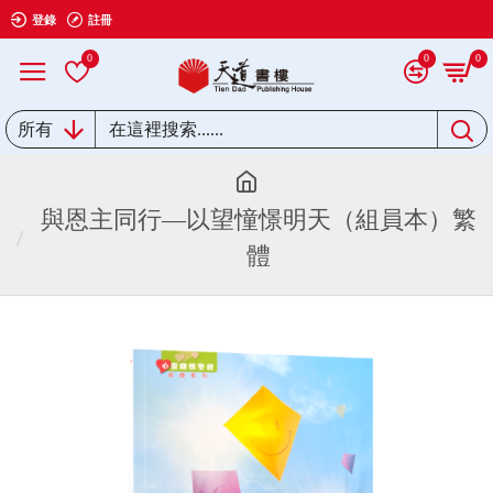
登錄
註冊
0
0
0
所有
與恩主同行—以望憧憬明天（組員本）繁
體