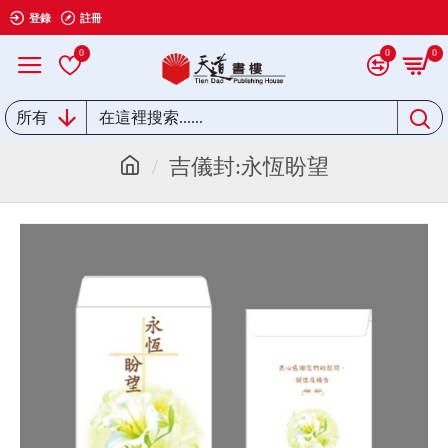
登錄
註冊
0
0
0
所有
吉儀封:永恆盼望