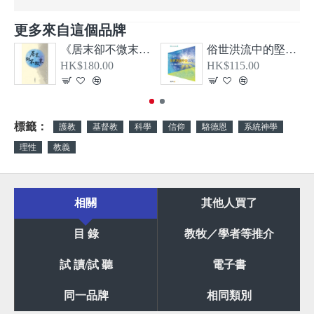
更多來自這個品牌
《居末卻不微末—希伯來書、大公書信及啟示錄導論》
俗世洪流中的堅信—從教牧書信看顛覆現實的基督信仰
HK$180.00
HK$115.00
標籤：
護教
基督教
科學
信仰
駱德恩
系統神學
理性
教義
相關
其他人買了
目 錄
教牧／學者等推介
試 讀/試 聽
電子書
同一品牌
相同類別