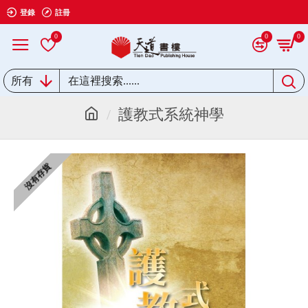
登錄
註冊
0
0
0
所有
護教式系統神學
沒有存貨