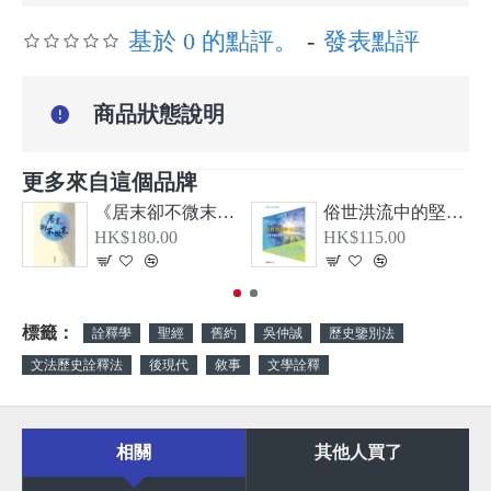
基於 0 的點評。
-
發表點評
商品狀態說明
更多來自這個品牌
《居末卻不微末—希伯來書、大公書信及啟示錄導論》
俗世洪流中的堅信—從教牧書信看顛覆現實的基督信仰
HK$180.00
HK$115.00
標籤：
詮釋學
聖經
舊約
吳仲誠
歷史鑒別法
文法歷史詮釋法
後現代
敘事
文學詮釋
相關
其他人買了