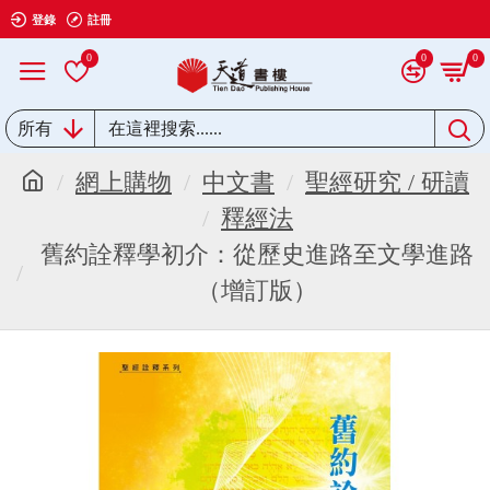
登錄
註冊
0
0
0
所有
網上購物
中文書
聖經研究 / 研讀
釋經法
舊約詮釋學初介：從歷史進路至文學進路
（增訂版）