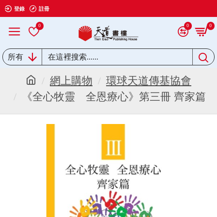
登錄
註冊
0
0
0
所有
網上購物
環球天道傳基協會
《全心牧靈 全恩療心》第三冊 齊家篇