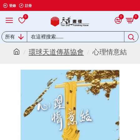
登錄
註冊
0
0
0
所有
環球天道傳基協會
心理情意結