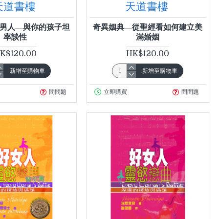
天道書樓
天道書樓
男人—與你的孩子坦
奇異姻典—從聖經看如何建立美
率談性
滿婚姻
K$120.00
HK$120.00
新增至購物車
新增至購物車
問問題
立即購買
問問題