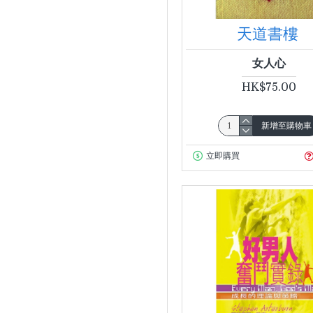
區應毓、溫育德、方
1
悅
天道書樓
區祥江
5
女人心
史丹利（Charles
2
Stanley）
HK$75.00
史蒂文斯（Paul
Stevens）、蕭伯格
新增至購物車
1
（Gerry
Schoberg）
立即購買
史蒂文斯（R. Paul
1
Stevens）
史蒂文斯（R. Paul
Stevens）、洪賜明
1
（Alvin Ung）
史蒂文斯（R. Paul
Stevens）、班克斯
1
(Robert Banks)