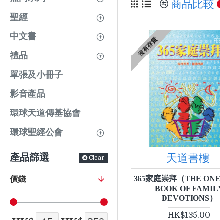
商品比較
聖經
中文書
沒有存貨
禮品
單張及小冊子
影音產品
環球天道傳基協會
環球聖經公會
天道書樓
產品篩選
Clear
365家庭崇拜（THE ONE
價錢
BOOK OF FAMIL
DEVOTIONS）
HK$135.00