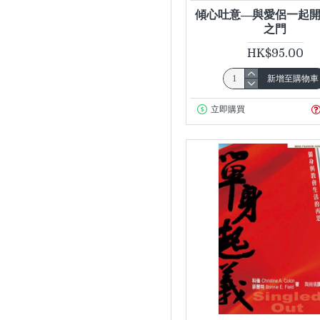
棨諾醫生、潘曉樺醫
傾心吐意—與愛侶一起
生、傅子健醫生、黃
之門
志強醫生）
HK$95.00
亞洲精神藥物學醫學
會（Asian
新增至購物車
Association of
立即購買
Neuropsychophar
macology） 李耀基
醫生、張逸和醫生、
1
莊勁怡醫生、麥基恩
醫生、劉潔玲醫生、
賴子健醫生、鄺碧綠
醫生、關家力醫生
（按姓氏筆畫排序）
伊利莎伯‧喬治
（Elizabeth
1
George）
何定邦
1