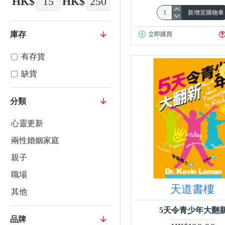
HK$
HK$
新增至購物車
庫存
立即購買
有存貨
缺貨
分類
心靈更新
兩性婚姻家庭
親子
職場
天道書樓
其他
5天令青少年大翻
品牌