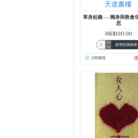
天道書樓
偉保羅 (Paul
1
Welter)
單身起義 — 獨身與教會
思
傑瑞．席哲（Jerry
1
HK$130.00
Sittser）
克萊布 (Larry
新增至購物車
1
Crabb)
立即購買
克萊布（Larry
Crabb）、艾倫達
1
（Dan Allender）
克萊布（Larry
Crabb）、赫德森
（Don Hudson）、
1
安哲斯（Al
Andrews）
劉帝傑
1