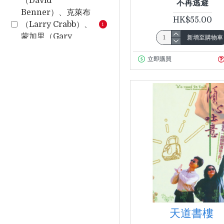
（David
不再逃避
Benner）、克萊布
HK$55.00
（Larry Crabb）、
1
蒙加里（Gary
新增至購物車
Moon） 中文版主
立即購買
編：李耀全
亞洲神經精神藥物醫
學會 Asian
Association of
1
Neuropsychophar
macology
亞洲神經精神藥物醫
學會（林浩斌醫生、
張逸和醫生、歐陽國
樑醫生、麥基恩醫
生、 謝雪兒醫生、汪
1
嘉佑醫生、錢佩雯醫
天道書樓
生、鄺碧綠醫生、麥