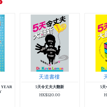
0
天道書樓
 YEAR
5天令丈夫大翻新
5
Y
HK$120.00
H