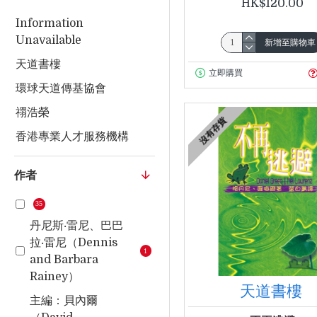
HK$120.00
Information
Unavailable
新增至購物車
天道書樓
立即購買
環球天道傳基協會
禤浩榮
沒有存貨
香港專業人才服務機構
作者
35
丹尼斯‧雷尼、巴巴
拉‧雷尼（Dennis
1
and Barbara
Rainey）
天道書樓
主編：貝內爾