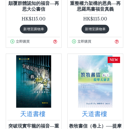
顛覆群體認知的福音—再
重整權力架構的恩典—再
思大公書信
思羅馬書福音真義
HK$115.00
HK$115.00
新增至購物車
新增至購物車
立即購買
立即購買
NEW
天道書樓
天道書樓
突破現實牢籠的福音—重
教牧書信（卷上）──提摩