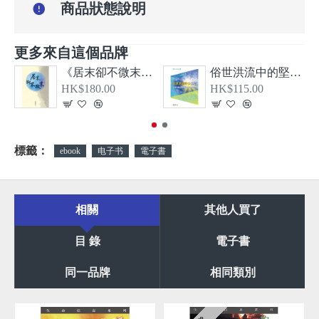
商品狀態說明
更多來自這個品牌
《居末卻不微末—希伯來書、大公書信及啟示錄導論》
俗世洪流中的堅信—從教牧書信看顛覆現實的基督信仰
HK$180.00
HK$115.00
標籤：
ebook
电子书
電子書
相關
其他人買了
目 錄
電子書
同一品牌
相同類別