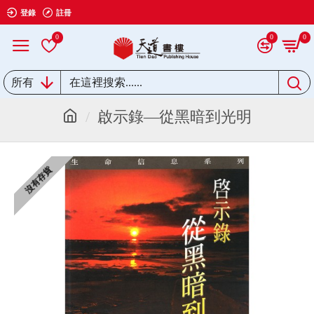
登錄
註冊
0
0
0
所有
啟示錄—從黑暗到光明
沒有存貨