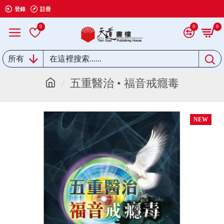
登錄
註冊
0
0
0
所有
五重醫治 • 福音戒癮毒
NEW