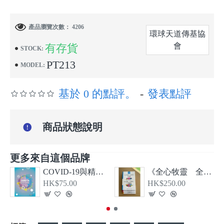
產品瀏覽次數： 4206
環球天道傳基協
會
有存貨
STOCK:
PT213
MODEL:
基於 0 的點評。
-
發表點評
商品狀態說明
更多來自這個品牌
COVID-19與精神健康
《全心牧靈 全恩療心》第一、二、三冊套裝
HK$75.00
HK$250.00