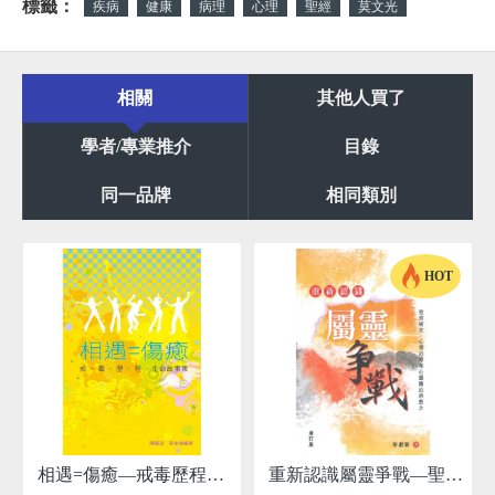
標籤：
疾病
健康
病理
心理
聖經
莫文光
相關
其他人買了
學者/專業推介
目錄
同一品牌
相同類別
HOT
相遇=傷癒—戒毒歷程生命故事集
重新認識屬靈爭戰—聖經研究、心理治療和心靈醫治的整合