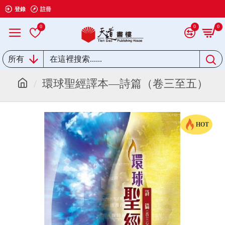
登錄
註冊
0
0
0
所有
環球聖經譯本—詩篇（卷三至五）
HOT