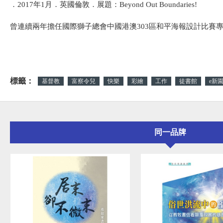
．2017年1月．英國倫敦．展題：Beyond Out Boundaries!
曾連續兩年擔任國際獅子總會中國港澳303區和平海報設計比賽
標籤：
基督教
富察令兒
快樂
彩繪
工作
徒書館
e新
同一品牌