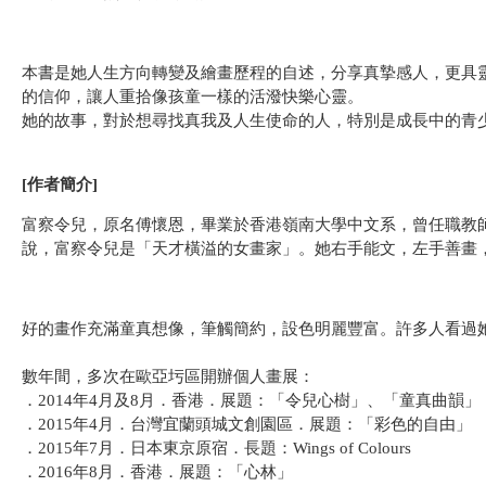
本書是她人生方向轉變及繪畫歷程的自述，分享真摯感人，更具
的信仰，讓人重拾像孩童一樣的活潑快樂心靈。
她的故事，對於想尋找真我及人生使命的人，特別是成長中的青
[作者簡介]
富察令兒，原名傅懷恩，畢業於香港嶺南大學中文系，曾任職教師
說，富察令兒是「天才橫溢的女畫家」。她右手能文，左手善畫
好的畫作充滿童真想像，筆觸簡約，設色明麗豐富。許多人看過
數年間，多次在歐亞圬區開辦個人畫展：
．2014年4月及8月．香港．展題：「令兒心樹」、「童真曲韻」
．2015年4月．台灣宜蘭頭城文創園區．展題：「彩色的自由」
．2015年7月．日本東京原宿．長題：Wings of Colours
．2016年8月．香港．展題：「心林」