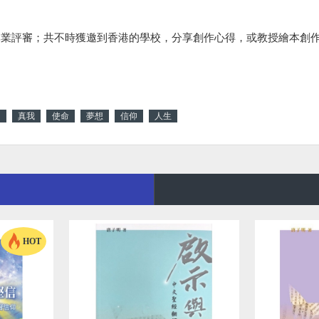
專業評審；共不時獲邀到香港的學校，分享創作心得，或教授繪本創
園
真我
使命
夢想
信仰
人生
HOT