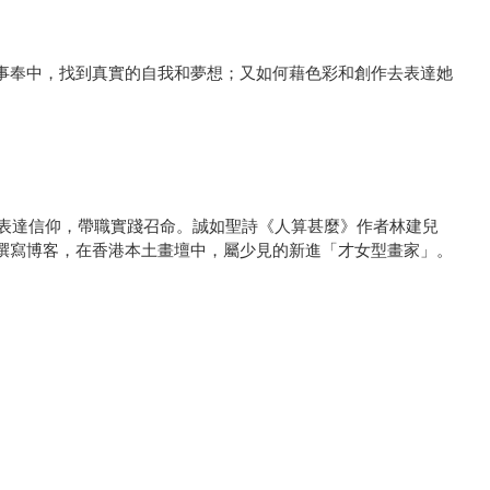
事奉中，找到真實的自我和夢想；又如何藉色彩和創作去表達她
彩表達信仰，帶職實踐召命。誠如聖詩《人算甚麼》作者林建兒
撰寫博客，在香港本土畫壇中，屬少見的新進「才女型畫家」。