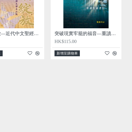
權威與綻放—近代中文聖經翻譯及譯本比較
突破現實牢籠的福音—重讀監獄書信
HK$115.00
車
新增至購物車