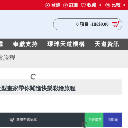
登錄
註冊
收藏
比較
0
0
0 項目 -HK$0.00
權
奉獻支持
環球天道機構
天道資訊
繪旅程
女型畫家帶你闖進快樂彩繪旅程
新增至購物車
立即購買
問問題