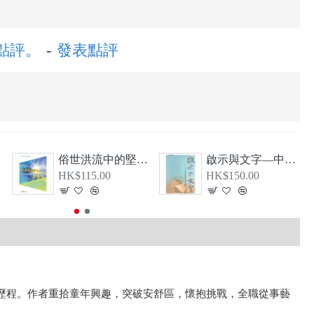
的點評。
-
發表點評
》
俗世洪流中的堅信—從教牧書信看顛覆現實的基督信仰
啟示與文字—中文聖經翻譯的故事（1807-1919）
HK$115.00
HK$150.00
歷程。作者重拾童年興趣，突破安舒區，懷抱挑戰，全職從事藝