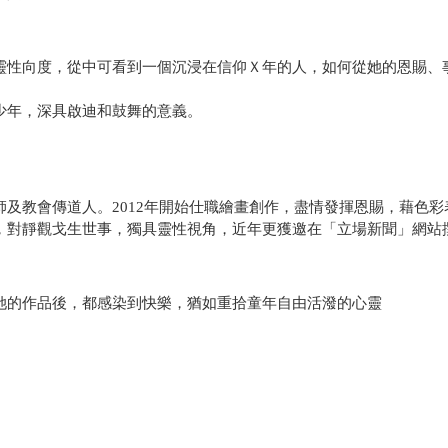
靈性向度，從中可看到一個沉浸在信仰Ｘ年的人，如何從她的恩賜、
少年，深具啟迪和鼓舞的意義。
及教會傳道人。2012年開始仕職繪畫創作，盡情發揮恩賜，藉色
，對靜觀戈生世事，獨具靈性視角，近年更獲邀在「立場新聞」網站
她的作品後，都感染到快樂，猶如重拾童年自由活潑的心靈