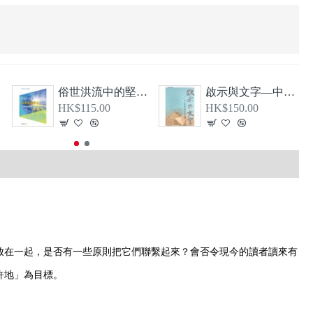
》
俗世洪流中的堅信—從教牧書信看顛覆現實的基督信仰
啟示與文字—中文聖經翻譯的故事（1807-1919）
HK$115.00
HK$150.00
放在一起，是否有一些原則把它們聯繫起來？會否令現今的讀者讀來有
許地」為目標。