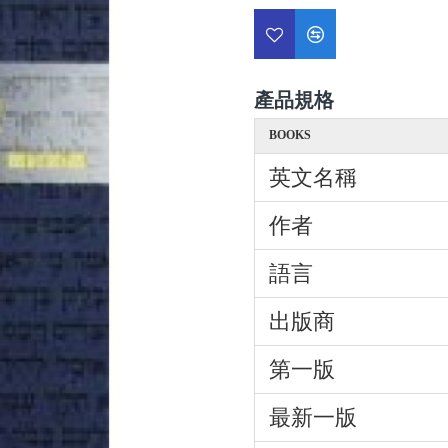
產品規格
BOOKS
英文名稱
作者
語言
出版商
第一版
最新一版