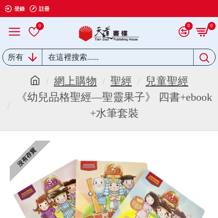
登錄
註冊
0
0
0
所有
網上購物
聖經
兒童聖經
《幼兒品格聖經—聖靈果子》 四書+ebook
+水筆套裝
沒有存貨