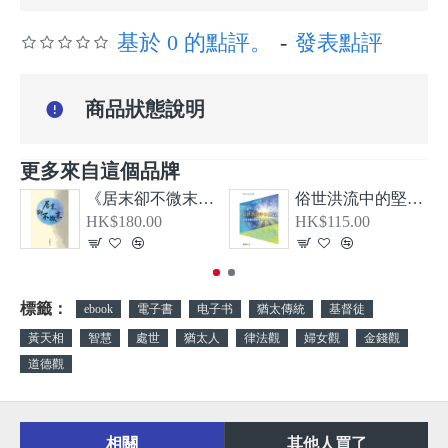
基於 0 的點評。
-
發表點評
商品狀態說明
更多來自這個品牌
《居末卻不微末—希伯來書、大公書信及啟示錄導論》
俗世洪流中的堅信—從教牧書信看顛覆現實的基督信仰
HK$180.00
HK$115.00
標籤：
ebook
電子書
电子书
猶太傳統
基督徒
黃天相
智慧
處世
猶太人
律法觀
婦女觀
金錢觀
道德觀
相關
其他人買了