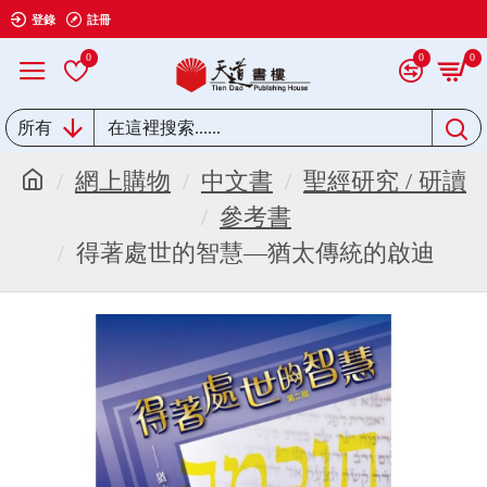
登錄
註冊
0
0
0
所有
網上購物
中文書
聖經研究 / 研讀
參考書
得著處世的智慧—猶太傳統的啟迪