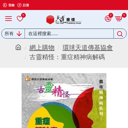
登錄
註冊
0
0
0
所有
網上購物
環球天道傳基協會
古靈精怪：重症精神病解碼