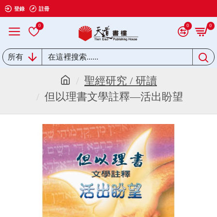
登錄
註冊
0
0
0
所有
聖經研究 / 研讀
但以理書文學註釋—活出盼望