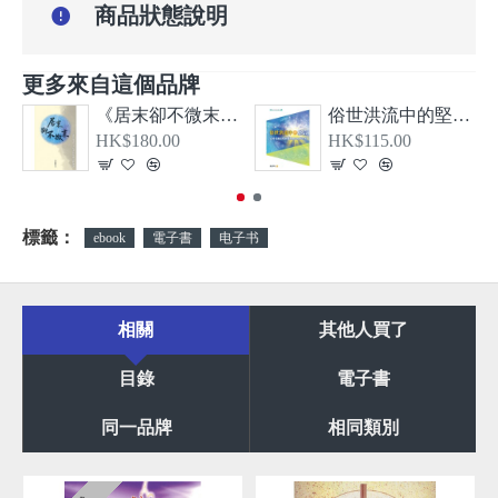
商品狀態說明
更多來自這個品牌
《居末卻不微末—希伯來書、大公書信及啟示錄導論》
俗世洪流中的堅信—從教牧書信看顛覆現實的基督信仰
HK$180.00
HK$115.00
標籤：
ebook
電子書
电子书
相關
其他人買了
目錄
電子書
同一品牌
相同類別